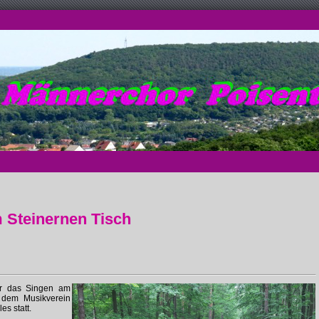
 Steinernen Tisch
er das Singen am
 dem Musikverein
es statt.