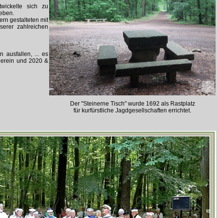
wickelte sich zu
eben.
rn gestalteten mit
erer zahlreichen
ausfallen, ... es
herein und 2020 &
Der "Steinerne Tisch" wurde 1692 als Rastplatz
für kurfürstliche Jagdgesellschaften errichtet.